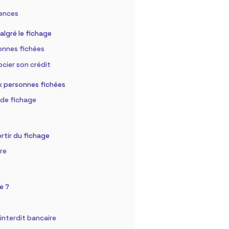
uences
lgré le fichage
onnes fichées
ocier son crédit
x personnes fichées
 de fichage
rtir du fichage
re
e ?
interdit bancaire