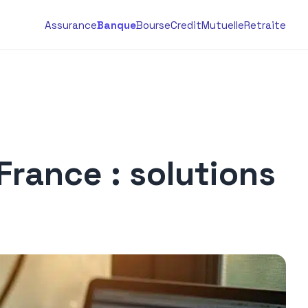
Assurance
Banque
Bourse
Credit
Mutuelle
Retraite
France : solutions