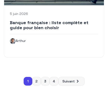
5 juin 2026
Banque française : liste complète et
guide pour bien choisir
Arthur
Pagination
1
2
3
4
Suivant
des
publications