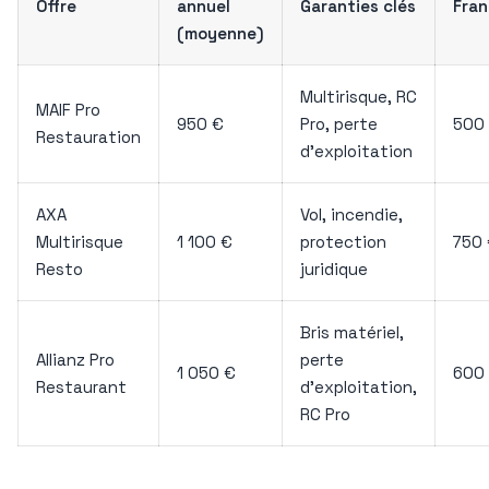
Offre
annuel
Garanties clés
Fran
(moyenne)
Multirisque, RC
MAIF Pro
950 €
Pro, perte
500
Restauration
d’exploitation
AXA
Vol, incendie,
Multirisque
1 100 €
protection
750
Resto
juridique
Bris matériel,
Allianz Pro
perte
1 050 €
600
Restaurant
d’exploitation,
RC Pro